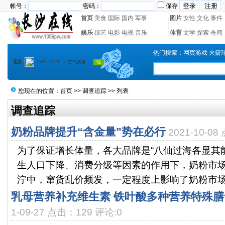
帐号：
密码：
保存
首页
美食
国际
国内
军事
图片
女性
文化
事件
娱乐
综艺
电影
电视
音乐
体育
文学
探索
奇闻
热门搜索：
网页游戏
火箭
您现在的位置：
首页
>>
调查追踪
>> 列表
调查追踪
奶粉品牌提升“含金量”势在必行
2021-10-0
为了保证增长体量，各大品牌是“八仙过海各显其
生人口下降、消费分级等因素的作用下，奶粉市
泞中，窜货乱价频发，一定程度上影响了奶粉市场的
乳母营养补充维生素 铁叶酸多种营养特殊
1-09-27 点击：129 评论:0