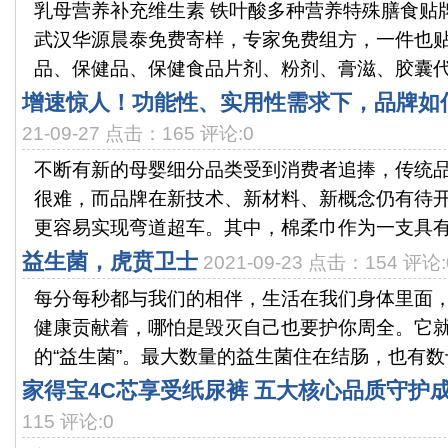
乳母营养补充维生素 铁叶酸多种营养特殊膳食贴
武汉华源晨泰免费寄样，专家免费组方，一件也贴
品、保健品、保健食品片剂、粉剂、膏滋、胶囊代加
增速惊人！功能性、实用性需求下，品牌如
21-09-27 点击：165 评论:0
不断有新的母婴细分品类受到消费者追捧，传统
很难，而品牌在新技术、新材料、新概念仍有待
更容易实现弯道超车。其中，棉柔巾作为一支具有潜
益生菌，虎贲卫士
2021-09-23 点击：154 评论:
每分每秒都与我们的相伴，生活在我们身体里面
健康贡献着，哪怕是毁灭自己也要护你周全。它
的“益生菌”。最大数量的益生菌住在结肠，也有数十
家得宝4C芯享受纸尿裤 五大核心品质守护
115 评论:0