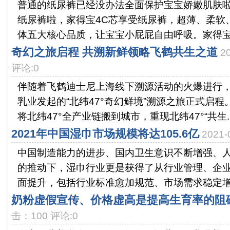
普通的纸尿裤已经没办法全面保护宝宝娇嫩肌肤
纸尿裤啦，家得宝4C芯享受纸尿裤，超薄、柔软
体五大核心品质，让宝宝小屁屁自由呼吸。家得宝4C
奇幻之旅启程 共溯新鲜领略飞鹤共生之道
2
评论:0
伴随着飞鹤迪士尼上海线下溯源活动的火爆进行
乳业发起的“北纬47°奇幻鲜境”溯源之旅正式启
将北纬47°全产业链搬到城市，重现北纬47°“共生..
2021年中国湿巾市场规模将达105.6亿
2021
中国制造能力的进步、国内卫生意识不断增强、
的推动下，湿巾行业更是获得了从行业管理、企
面提升，包括行业标准愈加规范、市场需求稳定增长
奶粉虚假宣传、价格虚高是提高生育率的阻
击：100 评论:0