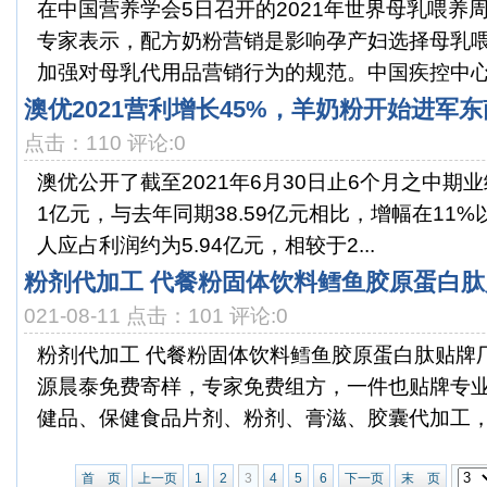
在中国营养学会5日召开的2021年世界母乳喂养
专家表示，配方奶粉营销是影响孕产妇选择母乳
加强对母乳代用品营销行为的规范。中国疾控中心营
澳优2021营利增长45%，羊奶粉开始进军
点击：110 评论:0
澳优公开了截至2021年6月30日止6个月之中期业
1亿元，与去年同期38.59亿元相比，增幅在11
人应占利润约为5.94亿元，相较于2...
粉剂代加工 代餐粉固体饮料鳕鱼胶原蛋白
021-08-11 点击：101 评论:0
粉剂代加工 代餐粉固体饮料鳕鱼胶原蛋白肽贴牌
源晨泰免费寄样，专家免费组方，一件也贴牌专业
健品、保健食品片剂、粉剂、膏滋、胶囊代加工，是
首 页
上一页
1
2
3
4
5
6
下一页
末 页