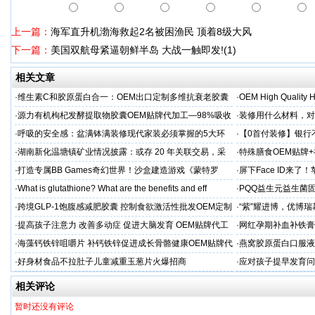
上一篇：
海军直升机渤海救起2名被困渔民 顶着8级大风
下一篇：
美国双航母紧逼朝鲜半岛 大战一触即发!(1)
相关文章
·
维生素C和胶原蛋白合一：OEM出口定制多维抗衰老胶囊
·
OEM High Quality H
·
源力有机枸杞发酵提取物胶囊OEM贴牌代加工—98%吸收
·
装修用什么材料，对
率 免疫燃料
·
呼吸的安全感：盆满钵满装修现代家装必须掌握的5大环
·
【0首付装修】银行
保准则
贷，月供少还30%！
·
湖南新化温塘镇矿业情况披露：或存 20 年关联交易，采
·
特殊膳食OEM贴牌
矿收益达 5.3 亿
工厂家
·
打造专属BB Games奇幻世界！沙盒建造游戏《蒙特罗
·
屏下Face ID来了
纳》带你走进小小世界
新潮流
·
What is glutathione? What are the benefits and eff
·
PQQ益生元益生菌
粉贴牌代加工
·
跨境GLP-1饱腹感减肥胶囊 控制食欲激活性批发OEM定制
·
“紫”耀进博，优博
·
提高孩子注意力 改善多动症 促进大脑发育 OEM贴牌代工
·
网红孕期补血补铁膏
经验
·
海藻钙铁锌咀嚼片 补钙铁锌促进成长骨骼健康OEM贴牌代
·
燕窝胶原蛋白口服液
加工
牌
·
好身材食品不拉肚子儿童减重玉葱片火爆招商
·
应对孩子提早发育问
答案
相关评论
暂时还没有评论