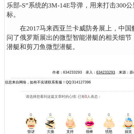
乐部-S”系统的3M-14E导弹，用来打击30
标。
在2017马来西亚兰卡威防务展上，中国
问了俄罗斯展出的微型智能潜艇的相关细节，例
潜艇和剪刀鱼微型潜艇。
作者：634233293 录入：
634233293
来源：原
信息来自网络，如有不实请联系客服！QQ:314127396
请选择您看到这篇文章时的心情: 已有
0
人表态：
0
0
0
0
0
0
惊讶
欠揍
支持
很棒
愤怒
搞笑