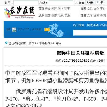
帐号：
密码：
保存
首页
美食
国际
国内
军事
图片
女性
文化
事件
娱乐
综艺
电影
电视
音乐
体育
文学
探索
奇闻
热门搜索：
网页游戏
火箭
您现在的位置：
首页
>>
军事新闻
>> 内容
俄称中国关注微型潜艇
时间：2017/4/16 16:03:35 点击：
2664
中国解放军军官观看并询问了俄罗斯展出的
细节，例如P-650E型小型潜艇和剪刀鱼微型
俄罗斯孔雀石潜艇设计局开发出许多小型潜
P-170、“剪刀鱼-T”、“剪刀鱼-2”、P-550、P-
及它们的改进型。