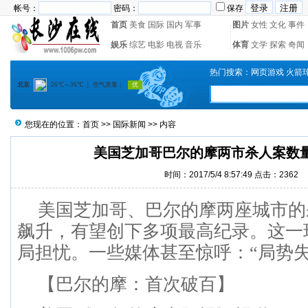
帐号：
密码：
保存
首页
美食
国际
国内
军事
图片
女性
文化
事件
娱乐
综艺
电影
电视
音乐
体育
文学
探索
奇闻
热门搜索：
网页游戏
火箭
您现在的位置：
首页
>>
国际新闻
>> 内容
美国芝加哥巴尔的摩两市杀人案数
时间：2017/5/4 8:57:49 点击：
2362
美国芝加哥、巴尔的摩两座城市的
飙升，有望创下多项最高纪录。这一
局担忧。一些媒体甚至惊呼：“局势失
【巴尔的摩：首次破百】