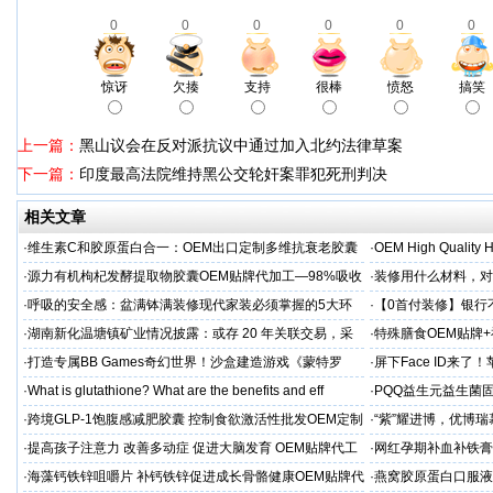
0
0
0
0
0
0
惊讶
欠揍
支持
很棒
愤怒
搞笑
上一篇：
黑山议会在反对派抗议中通过加入北约法律草案
下一篇：
印度最高法院维持黑公交轮奸案罪犯死刑判决
相关文章
·
维生素C和胶原蛋白合一：OEM出口定制多维抗衰老胶囊
·
OEM High Quality H
·
源力有机枸杞发酵提取物胶囊OEM贴牌代加工—98%吸收
·
装修用什么材料，对
率 免疫燃料
·
呼吸的安全感：盆满钵满装修现代家装必须掌握的5大环
·
【0首付装修】银行
保准则
贷，月供少还30%！
·
湖南新化温塘镇矿业情况披露：或存 20 年关联交易，采
·
特殊膳食OEM贴牌
矿收益达 5.3 亿
工厂家
·
打造专属BB Games奇幻世界！沙盒建造游戏《蒙特罗
·
屏下Face ID来了
纳》带你走进小小世界
新潮流
·
What is glutathione? What are the benefits and eff
·
PQQ益生元益生菌
粉贴牌代加工
·
跨境GLP-1饱腹感减肥胶囊 控制食欲激活性批发OEM定制
·
“紫”耀进博，优博
·
提高孩子注意力 改善多动症 促进大脑发育 OEM贴牌代工
·
网红孕期补血补铁膏
经验
·
海藻钙铁锌咀嚼片 补钙铁锌促进成长骨骼健康OEM贴牌代
·
燕窝胶原蛋白口服液