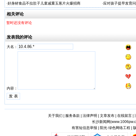
加工
牌
·
好身材食品不拉肚子儿童减重玉葱片火爆招商
·
应对孩子提早发育问
答案
相关评论
暂时还没有评论
发表我的评论
大名：
内容：
关于我们
|
服务条款
|
法律声明
|
文章发布
|
在线留言
|
长沙新闻网(
www.1006pw.
有害短信息举报 | 阳光·绿色网络工程 |