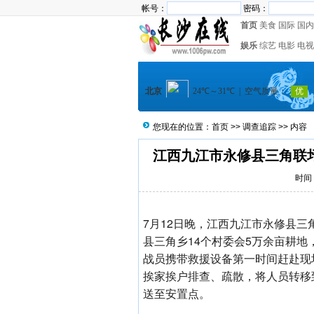
帐号：
密码：
首页
美食
国际
国内
娱乐
综艺
电影
电视
您现在的位置：
首页
>>
调查追踪
>> 内容
江西九江市永修县三角联
时间：
7月12日晚，江西九江市永修县
县三角乡14个村委会5万余亩耕地
战员携带救援设备第一时间赶赴现
挨家挨户排查、疏散，将人员转移
送至安置点。