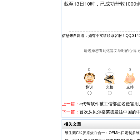
截至13日10时，已成功营救100
信息来自网络，如有不实请联系客服！QQ:31412
请选择您看到这篇文章时的心情: 
0
0
0
惊讶
欠揍
支持
上一篇：
e代驾软件被工信部点名侵害用
下一篇：
首次从贝尔格莱德发往中国的
相关文章
·
维生素C和胶原蛋白合一：OEM出口定制多