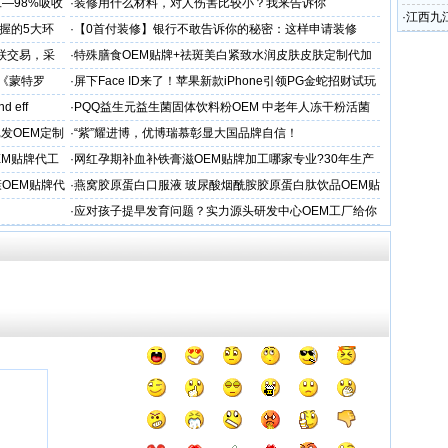
—98%吸收
·
装修用什么材料，对人伤害比较小？我来告诉你
·
江西九
握的5大环
·
【0首付装修】银行不敢告诉你的秘密：这样申请装修
责任段
贷，月供少还30%！
关联交易，采
·
特殊膳食OEM贴牌+祛斑美白紧致水润皮肤皮肤定制代加
工厂家
戏《蒙特罗
·
屏下Face ID来了！苹果新款iPhone引领PG金蛇招财试玩
新潮流
nd eff
·
PQQ益生元益生菌固体饮料粉OEM 中老年人冻干粉活菌
粉贴牌代加工
批发OEM定制
·
“紫”耀进博，优博瑞慕彰显大国品牌自信！
EM贴牌代工
·
网红孕期补血补铁膏滋OEM贴牌加工哪家专业?30年生产
经验
OEM贴牌代
·
燕窝胶原蛋白口服液 玻尿酸烟酰胺胶原蛋白肽饮品OEM贴
牌
·
应对孩子提早发育问题？实力源头研发中心OEM工厂给你
答案