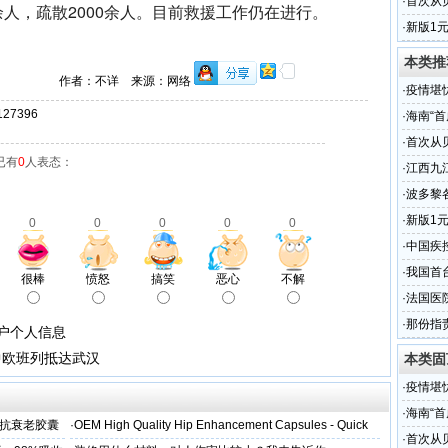
·
首次从
0余人，疏散2000余人。目前救援工作仍在进行。
·
新版1
本类推
作者：不详 来源：网络
·
疫情堪
7396
·
海南“
·
首次从
已有
0
人表态：
·
江西九
责任段
·
波多黎
一个州
·
新版1
0
0
0
0
0
·
中国疾
·
我国首
很棒
愤怒
搞笑
恶心
不解
·
法国医
·
那份指
户个人信息
中欧班列抵达武汉
本类固
·
疫情堪
·
海南“
维抗衰老胶囊
·
OEM High Quality Hip Enhancement Capsules - Quick
·
首次从