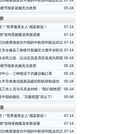
贝尔格莱德发往中国的中欧班列抵达武汉
07-14
元硬币很多设施无法使用
05-18
荐
忧！“世界最美女人”感染新冠！
07-14
首虎”张琦受贿案迎来新进展
07-14
贝尔格莱德发往中国的中欧班列抵达武汉
07-14
江市永修县三角联圩新建区大塘坪乡防汛
07-14
出现溃堤险情
各全民公投，以决定其是否应该成为美国
05-18
元硬币很多设施无法使用
05-18
控中心：三种情况下仍建议戴口罩
05-18
台半导体激光隐形晶圆切割机研制成功
05-18
院工作人员与马克龙对峙：“我们很绝望”
05-18
责中国的报告，“五眼联盟”否认了!
05-06
顶
忧！“世界最美女人”感染新冠！
07-14
首虎”张琦受贿案迎来新进展
07-14
贝尔格莱德发往中国的中欧班列抵达武汉
07-14