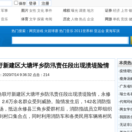
保存
军事
图片
女性
文化
事件
维权
曝光
调查
地方
证券
经济
上市
音乐
体育
文学
探索
奇闻
历史
人物
热点
企业
网游
单机
竞技
热门搜索：
网页游戏
火箭球赛
热门音乐
2011世界杯
亚运会
黄海军演
本类热
圩新建区大塘坪乡防汛责任段出现溃堤险情
·
疫情堪
2020/7/14 9:36:32 点击：
214
·
瘦身汤
泰 专业
·
广东省
三角联圩新建区大塘坪乡防汛责任段出现溃堤险情，永修
召开
·
瑞士名
，2.6万余名群众受到威胁。险情发生后，142名消防指
消费者
·
代驾司
场，抵达永修县三角乡爱群村后，消防指战员立即组织
·
两女学
到村口集合点，同时利用消防车和各类民用车辆将村民
·
我国首
·
无证非