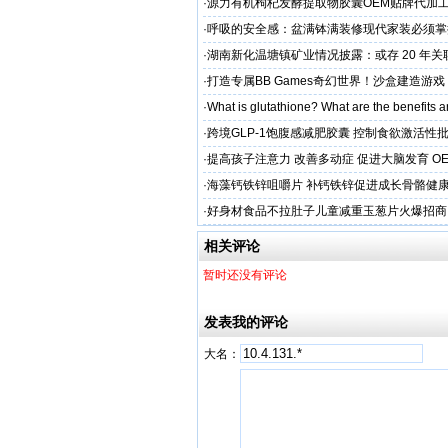
·
源力有机枸杞发酵提取物胶囊OEM贴牌代加工
率 免疫燃料
·
呼吸的安全感：盆满钵满装修现代家装必须掌
保准则
·
湖南新化温塘镇矿业情况披露：或存 20 年
矿收益达 5.3 亿
·
打造专属BB Games奇幻世界！沙盒建造游
纳》带你走进小小世界
·
What is glutathione? What are the benefits a
·
跨境GLP-1饱腹感减肥胶囊 控制食欲激活性
·
提高孩子注意力 改善多动症 促进大脑发育 O
·
海藻钙铁锌咀嚼片 补钙铁锌促进成长骨骼健康
加工
·
好身材食品不拉肚子儿童减重玉葱片火爆招商
相关评论
暂时还没有评论
发表我的评论
大名：