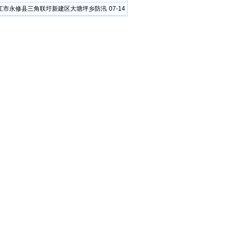
江市永修县三角联圩新建区大塘坪乡防汛
07-14
出现溃堤险情