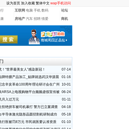
设为首页
加入收藏
繁体中文
wap手机访问
银行
互联网
电脑
手机
数码
论坛
健康
房地产
汽车
招聘
情爱
商机
门
忧！“世界最美女人”感染新冠！
07-14
贴牌特膳产品加工_贴牌就选武汉华源晨
01-16
服务15年
纪念辛亥革命100周年理论研讨会在广州
10-01
表ARSA上电视购物平台频频虚假宣传被
06-24
实名投诉
机月入过万元
01-11
生拒绝拼车被司机暴打 警方已立案调查
04-18
台半导体激光隐形晶圆切割机研制成功
05-18
法行医被罚8万元 市民就医要认准资质
01-10