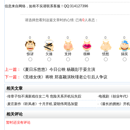
信息来自网络，如有不实请联系客服！QQ:314127396
请选择您看到这篇文章时的心情: 已有
0
人表态：
0
0
0
0
0
0
惊讶
欠揍
支持
很棒
愤怒
搞笑
上一篇：
《夏日乐悠悠》今日公映 杨颖彭于晏主演
下一篇：
《竞雄女侠》将映 郑嘉颖演秋瑾老公引后人争议
相关文章
·
传章子怡不满新戏任女二号 危险关系开机玩失踪
·
电视剧《创业年代》
·
麦庄新作《听风者》十月开机 梁朝伟周迅加盟
·
《最长的拥抱》开机
相关评论
暂时还没有评论