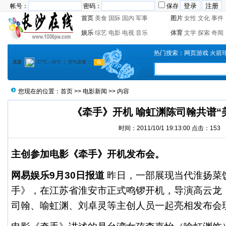
帐号：
密码：
保存
首页
美食
国际
国内
军事
图片
女性
文化
事件
娱乐
综艺
电影
电视
音乐
体育
文学
探索
奇闻
热门搜索：
网页游戏
火箭
您现在的位置：
首页
>>
电影新闻
>> 内容
《牵手》开机 喻虹渊陈司翰共谱“
时间：2011/10/1 19:13:00 点击：
153
主创参加电影《牵手》开机发布会。
网易
娱乐
9月30日报道
昨日，一部展现当代淮扬菜
手》，在江苏省淮安市正式鸣锣开机，导演高云龙
司翰、喻虹渊、刘卓灵等主创人员一起亮相发布会