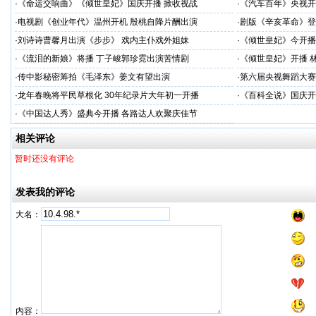
·
《命运交响曲》《倾世皇妃》国庆开播 掀收视战
·
《汽车百年》央视开
·
电视剧《创业年代》温州开机 殷桃自降片酬出演
·
剧版《辛亥革命》登
·
刘诗诗曹馨月出演《步步》 戏内主仆戏外姐妹
·
《倾世皇妃》今开播
·
《流泪的新娘》将播 丁子峻郭珍霓出演苦情剧
·
《倾世皇妃》开播 
·
传中影秘密筹拍《毛泽东》姜文有望出演
·
第六届央视舞蹈大赛
·
龙年春晚将平民草根化 30年纪录片大年初一开播
·
《百科全说》国庆开
·
《中国达人秀》盛典今开播 各路达人欢聚庆佳节
相关评论
暂时还没有评论
发表我的评论
大名：
内容：