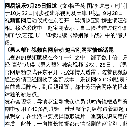
网易娱乐9月29日报道
（文/梅子笑 图/李道忠）时
于10月22日同步登陆乐视网及天津卫视。9月28
视频官网启动仪式在京召开，导演赵宝刚携主演汪
相。接受采访中，赵宝刚表示，自己险些错过这个
别了“文艺范儿”，继续延续《婚姻保卫战》中的“煮
俗。
《男人帮》视频官网启动 赵宝刚网罗情感话题
电视剧的视频版权在今年一年之中，翻了数十倍。
经“高价”获得《男人帮》独家视频版权，28日，《
官网启动仪式在京召开，据知情人透露，随着视频
通过分销已经回收了全部成本。乐视网COO刘弘表
台前幕后阵容，到话题设置，都十分适合网络的播出
话题的新热点。
发布会现场，导演赵宝刚携众演员以时尚镜框造型
剧中动用了40多副眼镜，带动整个剧组都跟着戴起
诫观众，在生活中要摘掉隐形镜片，重新认识周遭
本质。此外，一向擅长拍摄都市情感剧的赵宝刚，