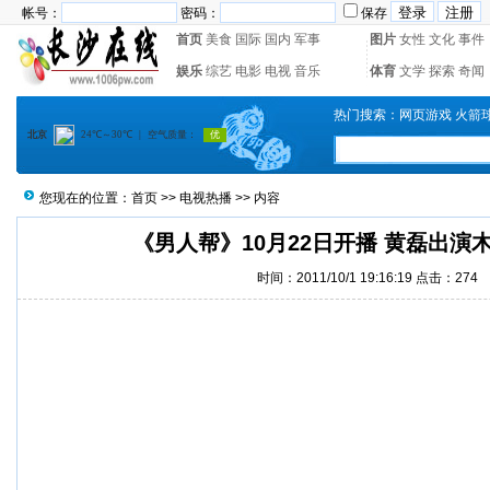
帐号：
密码：
保存
首页
美食
国际
国内
军事
图片
女性
文化
事件
娱乐
综艺
电影
电视
音乐
体育
文学
探索
奇闻
热门搜索：
网页游戏
火箭
您现在的位置：
首页
>>
电视热播
>> 内容
《男人帮》10月22日开播 黄磊出演
时间：2011/10/1 19:16:19 点击：
274