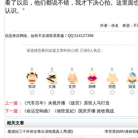
看了以后，他们都说不错，我才下决心拍。这里面
认识。”
作者：佚名 来源：不
信息来自网络，如有不实请联系客服！QQ:314127396
请选择您看到这篇文章时的心情: 已有
0
人表态：
0
0
0
0
0
0
惊讶
欠揍
支持
很棒
愤怒
搞笑
上一篇：
《汽车百年》央视开播 《故宫》原班人马打造
下一篇：
《命运交响曲》《倾世皇妃》国庆开播 掀收视战
相关文章
·
曼德拉三个外孙女将出演电视真人秀(图)
·
李世英拍MV身材容貌