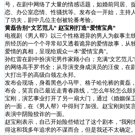
号，在剧中网络了大量的情感话题，如婚前同居、
恋、办公室恋情、性骚扰等。发布会一开始，主持人
了功夫，剧中几位主创被轮番考验。
黄磊告别“文艺范儿” 赵宝刚打造“爱情宝典”
电视剧《男人帮》以三个性格迥异的男人为叙事主
所经历的一个个寻常却又透着诡异的爱情故事，从
爱情的真相，呈现给观众一本“爱情宝典”。
孙红雷在剧中扮演宅男作家顾小白；充满“文艺范儿
的网络高手罗书全；从导演变身成演员的汪俊，在
大打出手的高级白领左永邦。
发布会现场，身着黑色小马甲、格子哈伦裤的黄磊
布会，笑言自己最近走青春路线，“怎么年轻怎么鼓
宝刚，演艺事业打开了另一扇大门，通过《婚姻保
的一面，在《男人帮》中得到了加强。赵宝刚则笑
表演中阴险狡诈的一面。
赵宝刚表示，自己开始险些错过了这个剧本，“我刚
得这和我多年追求的不谋而合，但是我还不太确定