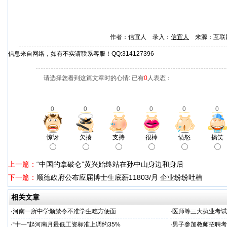
作者：信宜人 录入：
信宜人
来源：互联
信息来自网络，如有不实请联系客服！QQ:314127396
请选择您看到这篇文章时的心情: 已有
0
人表态：
0
0
0
0
0
0
惊讶
欠揍
支持
很棒
愤怒
搞笑
上一篇：
“中国的拿破仑”黄兴始终站在孙中山身边和身后
下一篇：
顺德政府公布应届博士生底薪11803/月 企业纷纷吐槽
相关文章
·
河南一所中学颁禁令不准学生吃方便面
·
医师等三大执业考试
·
“十一”起河南月最低工资标准上调约35%
·
男子参加教师招聘考