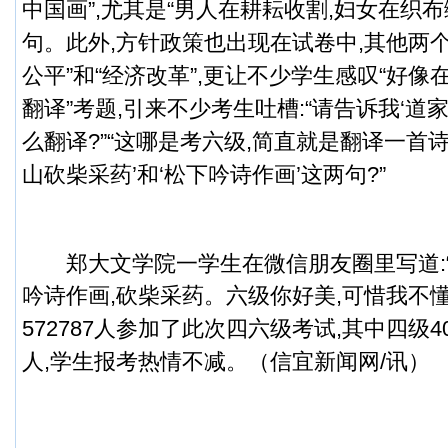
中国画”,尤其是“男人在耕耘收割,妇女在织
句。
此外,方针政策也出现在试卷中,其他两
公平”和“经济改革”,更让不少学生感叹“好像
翻译”考题,引来不少考生吐槽:“请告诉我‘道家
么翻译?”“这哪是考六级,简直就是翻译一首诗
山砍柴采药’和‘松下吟诗作画’这两句?”
郑大文学院一学生在微信朋友圈里写道:“
吟诗作画,砍柴采药。六级你好美,可惜我不懂
572787人参加了此次四六级考试,其中四级403
人,学生报考热情不减。（
信宜新闻
网/讯）