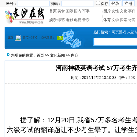
帐号：
密码：
保存
首页
美食
国际
国内
军事
图片
女性
文化
事件
娱乐
综艺
电影
电视
音乐
体育
文学
探索
奇闻
热门搜索：
网页游戏
火箭
您现在的位置：
首页
>>
文化新闻
>> 内容
河南神级英语考试 57万考生
时间：2014/12/22 13:10:38 点击：
293
据了解：12月20日,我省57万多名考生
六级考试的翻译题让不少考生晕了。
让学生