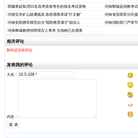
·
西藏查处取消53名高考造假考生的报名考试资格
·
河南郸城县招教考试
·
河南宝丰矿山疑遭贱卖 政府调查承诺“打太极”
·
河南省安阳军分区援
·
河南安阳拥军模范自办“国防教育展厅”励后人
·
河南消防部门严查节
·
河南郸城教师招聘现百人替考 当地称已在调查
相关评论
暂时还没有评论
发表我的评论
大名：
内容：