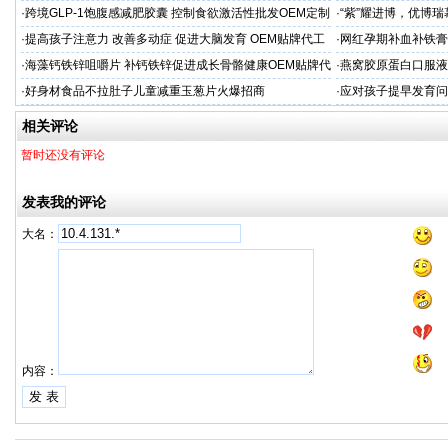
粉贴牌代加工
·
跨境GLP-1饱腹感减肥胶囊 控制食欲激活性批发OEM定制
·
“紫”耀进博，优博
·
提高孩子注意力 改善多动症 促进大脑发育 OEM贴牌代工
·
网红孕期补血补铁膏
经验
·
海藻钙铁锌咀嚼片 补钙铁锌促进成长骨骼健康OEM贴牌代
·
燕窝胶原蛋白口服液
加工
牌
·
好身材食品不拉肚子儿童减重玉葱片火爆招商
·
应对孩子提早发育问
答案
相关评论
暂时还没有评论
发表我的评论
大名：
内容：