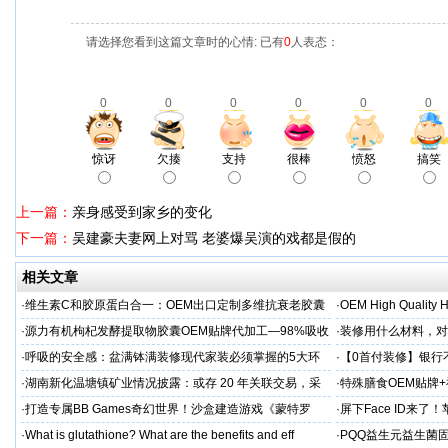
请选择您看到这篇文章时的心情: 已有
0
人表态：
0
0
0
0
0
0
惊讶
欠揍
支持
很棒
愤怒
搞笑
上一篇：
亲身感受到家乡的变化
下一篇：
吴建豪夫妻网上对骂 老婆爆吴演的戏都是假的
相关文章
·
维生素C和胶原蛋白合一：OEM出口定制多维抗衰老胶囊
·
OEM High Quality H
·
源力有机枸杞发酵提取物胶囊OEM贴牌代加工—98%吸收
·
装修用什么材料，对
率 免疫燃料
·
呼吸的安全感：盆满钵满装修现代家装必须掌握的5大环
·
【0首付装修】银行
保准则
贷，月供少还30%！
·
湖南新化温塘镇矿业情况披露：或存 20 年关联交易，采
·
特殊膳食OEM贴牌
矿收益达 5.3 亿
工厂家
·
打造专属BB Games奇幻世界！沙盒建造游戏《蒙特罗
·
屏下Face ID来了
纳》带你走进小小世界
新潮流
·
What is glutathione? What are the benefits and eff
·
PQQ益生元益生菌