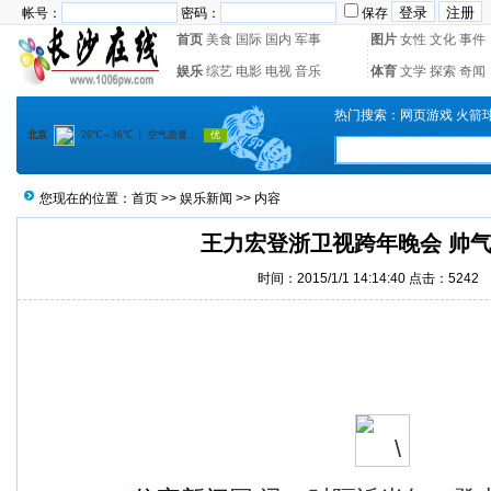
帐号：
密码：
保存
首页
美食
国际
国内
军事
图片
女性
文化
事件
娱乐
综艺
电影
电视
音乐
体育
文学
探索
奇闻
热门搜索：
网页游戏
火箭
您现在的位置：
首页
>>
娱乐新闻
>> 内容
王力宏登浙卫视跨年晚会 帅
时间：2015/1/1 14:14:40 点击：
5242