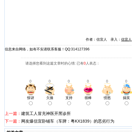
作者：信宜人 录入：
信宜人
信息来自网络，如有不实请联系客服！QQ:314127396
请选择您看到这篇文章时的心情: 已有
0
人表态：
0
0
0
0
0
0
惊讶
欠揍
支持
很棒
愤怒
搞笑
上一篇：
建筑工人冒充神医开黑诊所
下一篇：
网友爆信宜卧铺车（车牌：粤KX1839）的恶劣行为