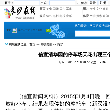
帐号：
密码：
保存
首页
美食
国际
国内
军事
图片
女性
文化
事件
娱乐
综艺
电影
电视
音乐
体育
文学
探索
奇闻
热门搜索：
网页游戏
火箭
您现在的位置：
首页
>>
母婴资讯
>> 内容
信宜清华园的停车场天花出现三
时间：2015/1/8 8:28:46 点击：
2107
（
信宜新闻
网/讯）2015年1月4日晚，
放好小车，结果发现停好的摩托车（新买没