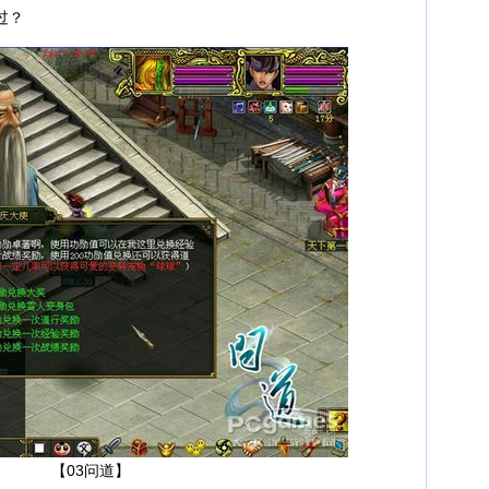
过？
【03问道】