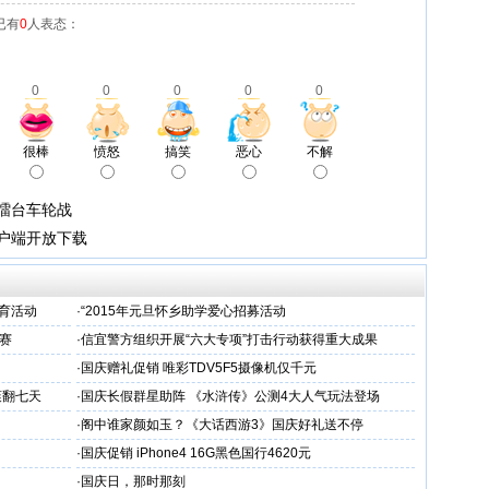
已有
0
人表态：
0
0
0
0
0
很棒
愤怒
搞笑
恶心
不解
擂台车轮战
客户端开放下载
教育活动
·
“2015年元旦怀乡助学爱心招募活动
赛
·
信宜警方组织开展“六大专项”打击行动获得重大成果
·
国庆赠礼促销 唯彩TDV5F5摄像机仅千元
爽翻七天
·
国庆长假群星助阵 《水浒传》公测4大人气玩法登场
·
阁中谁家颜如玉？《大话西游3》国庆好礼送不停
·
国庆促销 iPhone4 16G黑色国行4620元
·
国庆日，那时那刻