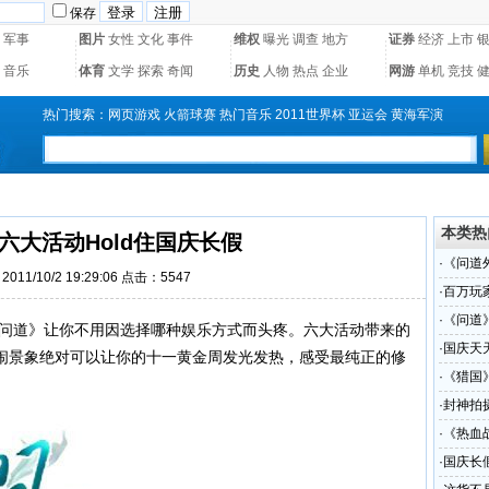
保存
军事
图片
女性
文化
事件
维权
曝光
调查
地方
证券
经济
上市
音乐
体育
文学
探索
奇闻
历史
人物
热点
企业
网游
单机
竞技
热门搜索：
网页游戏
火箭球赛
热门音乐
2011世界杯
亚运会
黄海军演
本类热
六大活动Hold住国庆长假
·
《问道
011/10/2 19:29:06 点击：
5547
·
百万玩
·
《问道
问道》让你不用因选择哪种娱乐方式而头疼。六大活动带来的
·
国庆天
闹景象绝对可以让你的十一黄金周发光发热，感受最纯正的修
七天
·
《猎国
·
封神拍
·
《热血
·
国庆长