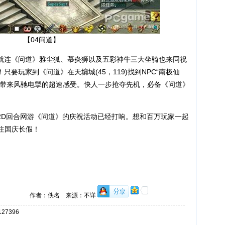
【04问道】
连《问道》雅尘狐、慕炎狮以及五彩神牛三大坐骑也来同祝
要玩家到《问道》在天墉城(45，119)找到NPC“南极仙
你带来风驰电掣的超速感受。快人一步抢夺先机，必备《问道》
D回合网游《问道》的庆祝活动已经打响。想和百万玩家一起
d住国庆长假！
作者：佚名 来源：不详
7396