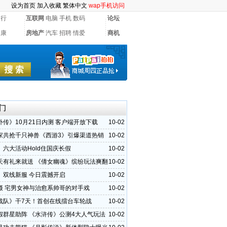
设为首页
加入收藏
繁体中文
wap手机访问
银行
互联网
电脑
手机
数码
论坛
健康
房地产
汽车
招聘
情爱
商机
门
外传》10月21日内测 客户端开放下载
10-02
家共抢千只神兽《西游3》引爆渠道热销
10-02
》六大活动Hold住国庆长假
10-02
天有礼来就送 《倩女幽魂》缤纷玩法爽翻
10-02
》双线新服 今日震撼开启
10-02
摄 宅男女神与治愈系帅哥的对手戏
10-02
战队》干7天！首创在线擂台车轮战
10-02
假群星助阵 《水浒传》公测4大人气玩法
10-02