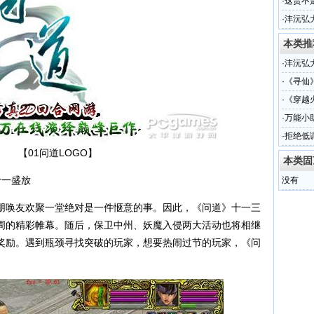
登场
·
这货不
·
沣沅弘
本类推
·
沣沅弘
·
《寻仙
·
《穿越
·
万能小
·
拒绝低
【01问道LOGO】
本类固
十一盛放
没有
唤友欢聚一堂绝对是一件惬意的事。因此，《问道》十一三
周的精彩帷幕。随后，保卫中州、妖魔入侵两大活动也将相继
奖励。遇到瓶颈寻找突破的玩家，想要热闹过节的玩家，《问