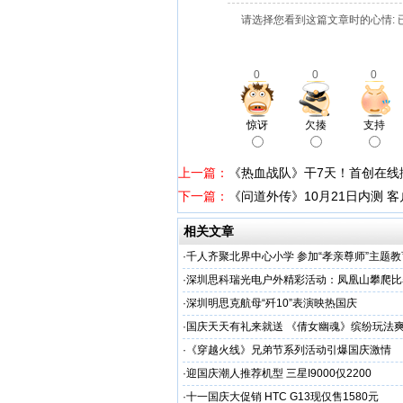
请选择您看到这篇文章时的心情: 
0
0
0
惊讶
欠揍
支持
上一篇：
《热血战队》干7天！首创在线
下一篇：
《问道外传》10月21日内测 
相关文章
·
千人齐聚北界中心小学 参加“孝亲尊师”主题
·
深圳思科瑞光电户外精彩活动：凤凰山攀爬比
·
深圳明思克航母“歼10”表演映热国庆
·
国庆天天有礼来就送 《倩女幽魂》缤纷玩法
·
《穿越火线》兄弟节系列活动引爆国庆激情
·
迎国庆潮人推荐机型 三星I9000仅2200
·
十一国庆大促销 HTC G13现仅售1580元