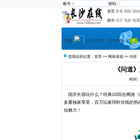
帐号：
密码：
首页
美食
国际
国内
娱乐
综艺
电影
电视
您现在的位置：
首页
>>
网络游戏
>> 内容
《问道》
时间：2
国庆长假玩什么？经典2D回合网游《
多重独家享受，百万玩家同时在线的热
仙魅力！