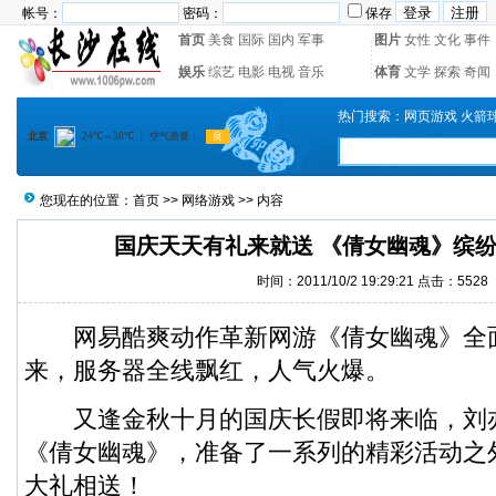
帐号：
密码：
保存
首页
美食
国际
国内
军事
图片
女性
文化
事件
娱乐
综艺
电影
电视
音乐
体育
文学
探索
奇闻
热门搜索：
网页游戏
火箭
您现在的位置：
首页
>>
网络游戏
>> 内容
国庆天天有礼来就送 《倩女幽魂》缤
时间：2011/10/2 19:29:21 点击：
5528
网易酷爽动作革新网游《倩女幽魂》全
来，服务器全线飘红，人气火爆。
又逢金秋十月的国庆长假即将来临，刘
《倩女幽魂》，准备了一系列的精彩活动之
大礼相送！