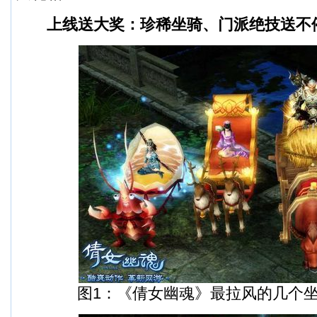
上线送大奖：珍稀坐骑、门派绝技送不
图1：《倩女幽魂》最拉风的几个坐