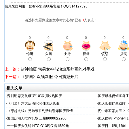
信息来自网络，如有不实请联系客服！QQ:314127396
请选择您看到这篇文章时的心情: 已有
0
人表态：
0
0
0
0
0
0
惊讶
欠揍
支持
很棒
愤怒
搞笑
上一篇：
封神拍摄 宅男女神与治愈系帅哥的对手戏
下一篇：
《猎国》双线新服 今日震撼开启
相关文章
·
深圳明思克航母“歼10”表演映热国庆
·
国庆赠礼促销 唯彩T
·
《问道》六大活动Hold住国庆长假
·
国庆长假群星助阵 
·
《穿越火线》兄弟节系列活动引爆国庆激情
·
阁中谁家颜如玉？《
·
迎国庆潮人推荐机型 三星I9000仅2200
·
国庆促销 iPhone4
·
十一国庆大促销 HTC G13现仅售1580元
·
国庆日，那时那刻