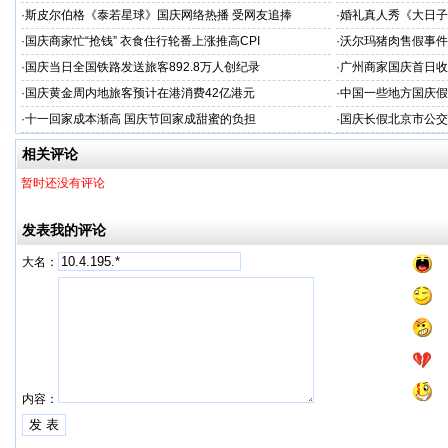
·
斯皮尔伯格《泰若星球》国庆网络热播 受网友追捧
·
婚礼真人秀《大日子
·
国庆商家忙“抢钱” 衣食住行轮番上涨推高CPI
·
沃尔玛猪肉售假事件
·
国庆当日全国铁路发送旅客892.8万人创纪录
·
广州商家国庆首日收1
·
国庆黄金周内地旅客预计在港消费42亿港元
·
中国一些地方国庆假
·
十一回家成本渐高 国庆节回家成甜蜜的负担
·
国庆长假北京市公交
相关评论
暂时还没有评论
发表我的评论
大名：
内容：