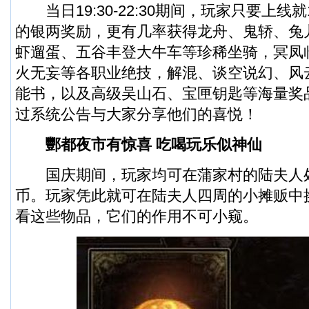
当日19:30-22:30期间，玩家只要上线就
的银两奖励，更有几率获得龙舟、鬼轿、兔
虾遛蛋、五谷丰登大牛车等珍稀坐骑，冥凤
火无妄等各职业绝技，解混、谈空说幻、风
能书，以及高级吴山石、宝匣钥匙等海量奖
过系统公告与大家分享他们的喜悦！
酆都夜市有惊喜 吃喝玩乐似神仙
国庆期间，玩家均可在蒲家村的陆夫人
币。玩家凭此就可在陆夫人四周的小摊贩中
看这些物品，它们的作用不可小窥。