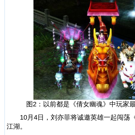
图2：以前都是《倩女幽魂》中玩家最
10月4日，刘亦菲将诚邀英雄一起闯荡
江湖。